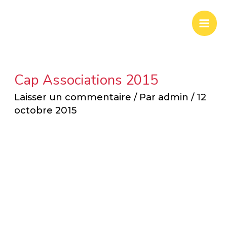
Aller
Mai
au
Men
contenu
Cap Associations 2015
Laisser un commentaire
/ Par
admin
/
12
octobre 2015