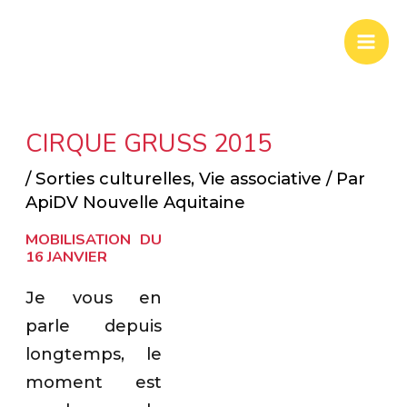
Aller
Mai
au
Men
contenu
CIRQUE GRUSS 2015
/
Sorties culturelles
,
Vie associative
/ Par
ApiDV Nouvelle Aquitaine
MOBILISATION DU
16 JANVIER
Je vous en
parle depuis
longtemps, le
moment est