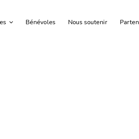
ces
Bénévoles
Nous soutenir
Parten
liothèque So