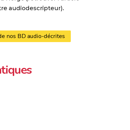
tre audiodescripteur).
 nos BD audio-décrites
tiques