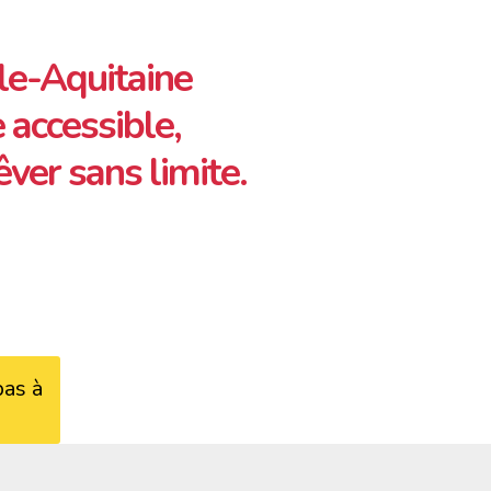
le-Aquitaine
 accessible,
rêver sans limite.
pas à