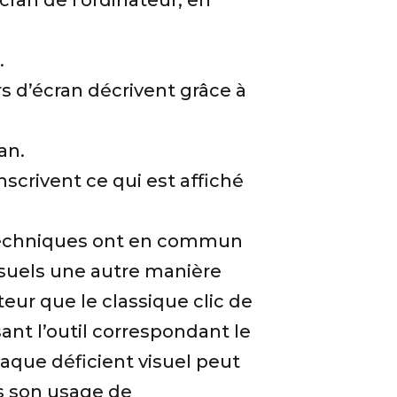
cran de l’ordinateur, en
.
rs d’écran décrivent grâce à
ran.
nscrivent ce qui est affiché
 techniques ont en commun
visuels une autre manière
ateur que le classique clic de
ssant l’outil correspondant le
aque déficient visuel peut
 son usage de