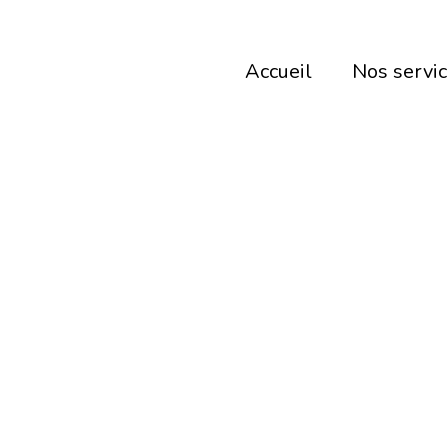
Aller
au
Accueil
Nos servi
contenu
Cou