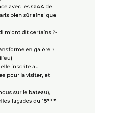
nce avec les GIAA de
ris bien sûr ainsi que
 m’ont dit certains ?-
transforme en galère ?
iiieu)
elle inscrite au
 pour la visiter, et
nous sur le bateau),
ème
elles façades du 18