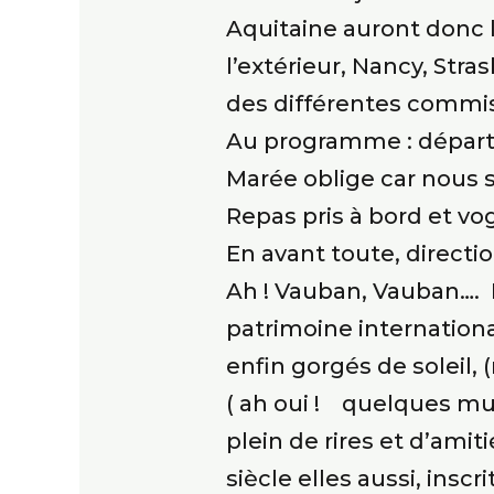
Aquitaine auront donc l
l’extérieur, Nancy, Str
des différentes commis
Au programme : départ d
Marée oblige car nous
Repas pris à bord et vog
En avant toute, directio
Ah ! Vauban, Vauban…. Et
patrimoine internationa
enfin gorgés de soleil,
( ah oui ! quelques mus
plein de rires et d’amit
siècle elles aussi, ins