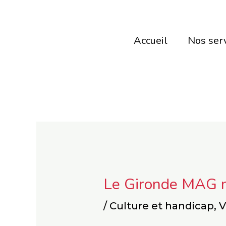
Aller
au
Accueil
Nos ser
contenu
Le Gironde MAG no
/
Culture et handicap
,
V