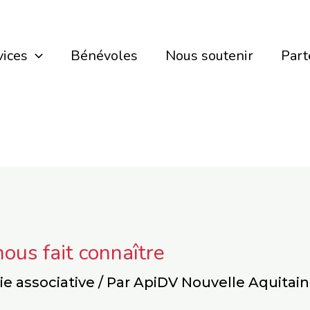
vices
Bénévoles
Nous soutenir
Part
us fait connaître
ie associative
/ Par
ApiDV Nouvelle Aquitai