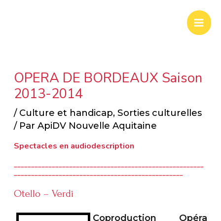
Aller
Mai
au
Men
contenu
OPERA DE BORDEAUX Saison
2013-2014
/
Culture et handicap
,
Sorties culturelles
/ Par
ApiDV Nouvelle Aquitaine
Spectacles en audiodescription
_______________________________________________________
_________________________________________________
Otello – Verdi
Coproduction Opéra