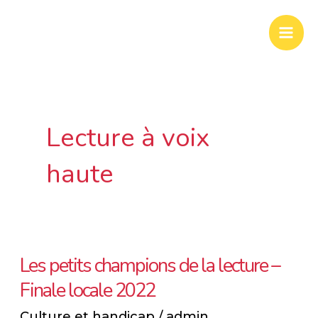
Aller
Mai
au
Men
contenu
Lecture à voix
haute
Les petits champions de la lecture –
Les
Finale locale 2022
petits
champions
Culture et handicap
/
admin