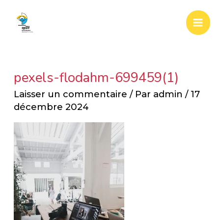
Aller
Mai
au
Men
contenu
pexels-flodahm-699459(1)
Laisser un commentaire
/ Par
admin
/
17
décembre 2024