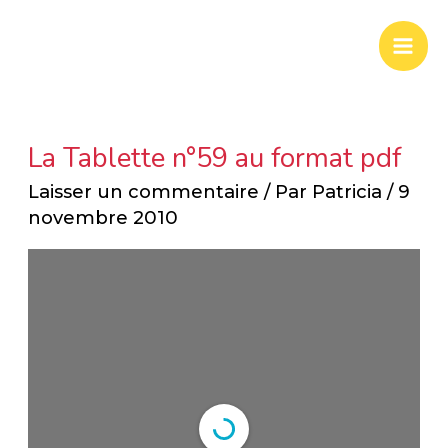
Aller
Mai
au
Men
contenu
La Tablette n°59 au format pdf
Laisser un commentaire
/ Par
Patricia
/
9
novembre 2010