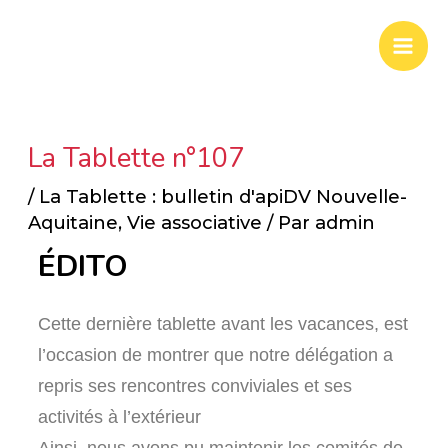
Aller
Mai
au
Men
contenu
La Tablette n°107
/
La Tablette : bulletin d'apiDV Nouvelle-
Aquitaine
,
Vie associative
/ Par
admin
ÉDITO
Cette dernière tablette avant les vacances, est
l’occasion de montrer que notre délégation a
repris ses rencontres conviviales et ses
activités à l’extérieur
Ainsi, nous avons pu maintenir les comités de