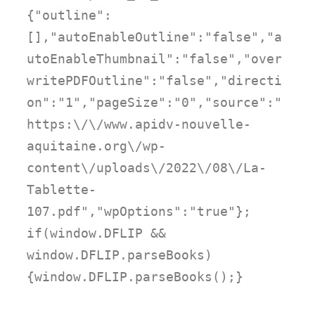
{"outline":
[],"autoEnableOutline":"false","a
utoEnableThumbnail":"false","over
writePDFOutline":"false","directi
on":"1","pageSize":"0","source":"
https:\/\/www.apidv-nouvelle-
aquitaine.org\/wp-
content\/uploads\/2022\/08\/La-
Tablette-
107.pdf","wpOptions":"true"};
if(window.DFLIP &&
window.DFLIP.parseBooks)
{window.DFLIP.parseBooks();}