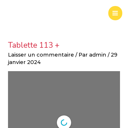
Aller
Mai
au
Men
contenu
Tablette 113 +
Laisser un commentaire
/ Par
admin
/
29
janvier 2024